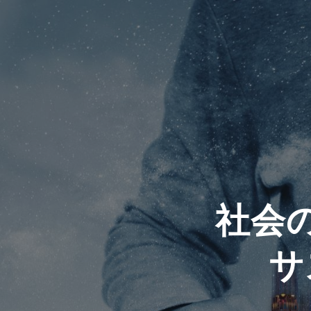
Skip
to
content
社会
サ