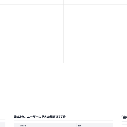
アル整備
【事例】１週間先まで
析
加工食品分野における
BLOG