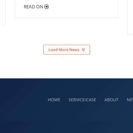
READ ON
Load More News
HOME
SERVICE/CASE
ABOUT
NE
.