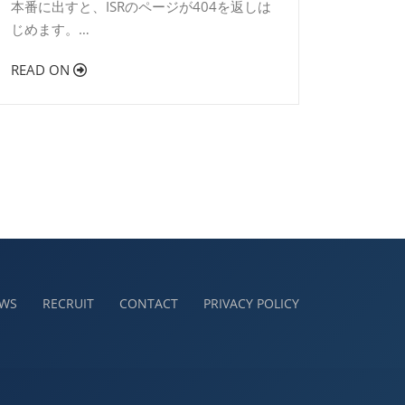
本番に出すと、ISRのページが404を返しは
じめます。…
READ ON
WS
RECRUIT
CONTACT
PRIVACY POLICY