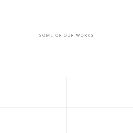
SOME OF OUR WORKS
FEATURED PROJECTS
ェクト
スマホアプリ/ECと店
ジェクト
業務システムのクラウ