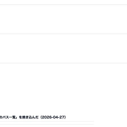
の時間帯毎の来客数予測【飲食店チェーン】
新商品の初回販売数の需要予測