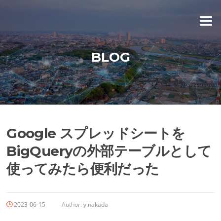
Skip
to
Menu
content
BLOG
Google スプレッドシートを
BigQueryの外部テーブルとして
使ってみたら便利だった
2023-06-15
Author:
y.nakada